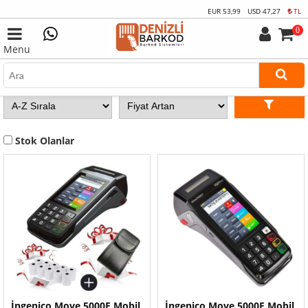
EUR
53,99
USD
47,27
TL
0
Menu
Stok Olanlar
İngenico Move 5000F Mobil
İngenico Move 5000F Mobil