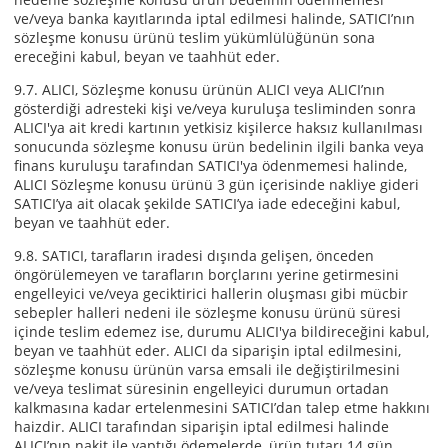
ve/veya banka kayıtlarında iptal edilmesi halinde, SATICI’nın
sözleşme konusu ürünü teslim yükümlülüğünün sona
ereceğini kabul, beyan ve taahhüt eder.
9.7. ALICI, Sözleşme konusu ürünün ALICI veya ALICI’nın
gösterdiği adresteki kişi ve/veya kuruluşa tesliminden sonra
ALICI'ya ait kredi kartının yetkisiz kişilerce haksız kullanılması
sonucunda sözleşme konusu ürün bedelinin ilgili banka veya
finans kuruluşu tarafından SATICI'ya ödenmemesi halinde,
ALICI Sözleşme konusu ürünü 3 gün içerisinde nakliye gideri
SATICI’ya ait olacak şekilde SATICI’ya iade edeceğini kabul,
beyan ve taahhüt eder.
9.8. SATICI, tarafların iradesi dışında gelişen, önceden
öngörülemeyen ve tarafların borçlarını yerine getirmesini
engelleyici ve/veya geciktirici hallerin oluşması gibi mücbir
sebepler halleri nedeni ile sözleşme konusu ürünü süresi
içinde teslim edemez ise, durumu ALICI'ya bildireceğini kabul,
beyan ve taahhüt eder. ALICI da siparişin iptal edilmesini,
sözleşme konusu ürünün varsa emsali ile değiştirilmesini
ve/veya teslimat süresinin engelleyici durumun ortadan
kalkmasına kadar ertelenmesini SATICI’dan talep etme hakkını
haizdir. ALICI tarafından siparişin iptal edilmesi halinde
ALICI’nın nakit ile yaptığı ödemelerde, ürün tutarı 14 gün