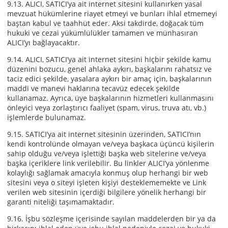
9.13. ALICI, SATICI’ya ait internet sitesini kullanırken yasal
mevzuat hükümlerine riayet etmeyi ve bunları ihlal etmemeyi
baştan kabul ve taahhüt eder. Aksi takdirde, doğacak tüm
hukuki ve cezai yükümlülükler tamamen ve münhasıran
ALICI’yı bağlayacaktır.
9.14. ALICI, SATICI’ya ait internet sitesini hiçbir şekilde kamu
düzenini bozucu, genel ahlaka aykırı, başkalarını rahatsız ve
taciz edici şekilde, yasalara aykırı bir amaç için, başkalarının
maddi ve manevi haklarına tecavüz edecek şekilde
kullanamaz. Ayrıca, üye başkalarının hizmetleri kullanmasını
önleyici veya zorlaştırıcı faaliyet (spam, virus, truva atı, vb.)
işlemlerde bulunamaz.
9.15. SATICI’ya ait internet sitesinin üzerinden, SATICI’nın
kendi kontrolünde olmayan ve/veya başkaca üçüncü kişilerin
sahip olduğu ve/veya işlettiği başka web sitelerine ve/veya
başka içeriklere link verilebilir. Bu linkler ALICI’ya yönlenme
kolaylığı sağlamak amacıyla konmuş olup herhangi bir web
sitesini veya o siteyi işleten kişiyi desteklememekte ve Link
verilen web sitesinin içerdiği bilgilere yönelik herhangi bir
garanti niteliği taşımamaktadır.
9.16. İşbu sözleşme içerisinde sayılan maddelerden bir ya da