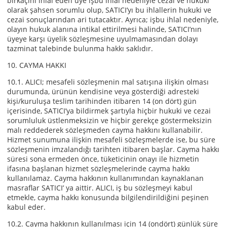
birkaçını ihlal eden üye işbu ihlal nedeniyle cezai ve hukuki
olarak şahsen sorumlu olup, SATICI’yı bu ihlallerin hukuki ve
cezai sonuçlarından ari tutacaktır. Ayrıca; işbu ihlal nedeniyle,
olayın hukuk alanına intikal ettirilmesi halinde, SATICI’nın
üyeye karşı üyelik sözleşmesine uyulmamasından dolayı
tazminat talebinde bulunma hakkı saklıdır.
10. CAYMA HAKKI
10.1. ALICI; mesafeli sözleşmenin mal satışına ilişkin olması
durumunda, ürünün kendisine veya gösterdiği adresteki
kişi/kuruluşa teslim tarihinden itibaren 14 (on dört) gün
içerisinde, SATICI’ya bildirmek şartıyla hiçbir hukuki ve cezai
sorumluluk üstlenmeksizin ve hiçbir gerekçe göstermeksizin
malı reddederek sözleşmeden cayma hakkını kullanabilir.
Hizmet sunumuna ilişkin mesafeli sözleşmelerde ise, bu süre
sözleşmenin imzalandığı tarihten itibaren başlar. Cayma hakkı
süresi sona ermeden önce, tüketicinin onayı ile hizmetin
ifasına başlanan hizmet sözleşmelerinde cayma hakkı
kullanılamaz. Cayma hakkının kullanımından kaynaklanan
masraflar SATICI’ ya aittir. ALICI, iş bu sözleşmeyi kabul
etmekle, cayma hakkı konusunda bilgilendirildiğini peşinen
kabul eder.
10.2. Cayma hakkının kullanılması için 14 (ondört) günlük süre