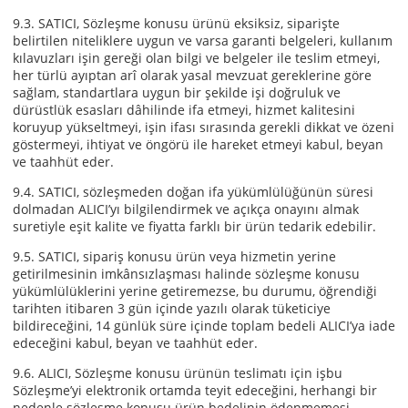
9.3. SATICI, Sözleşme konusu ürünü eksiksiz, siparişte
belirtilen niteliklere uygun ve varsa garanti belgeleri, kullanım
kılavuzları işin gereği olan bilgi ve belgeler ile teslim etmeyi,
her türlü ayıptan arî olarak yasal mevzuat gereklerine göre
sağlam, standartlara uygun bir şekilde işi doğruluk ve
dürüstlük esasları dâhilinde ifa etmeyi, hizmet kalitesini
koruyup yükseltmeyi, işin ifası sırasında gerekli dikkat ve özeni
göstermeyi, ihtiyat ve öngörü ile hareket etmeyi kabul, beyan
ve taahhüt eder.
9.4. SATICI, sözleşmeden doğan ifa yükümlülüğünün süresi
dolmadan ALICI’yı bilgilendirmek ve açıkça onayını almak
suretiyle eşit kalite ve fiyatta farklı bir ürün tedarik edebilir.
9.5. SATICI, sipariş konusu ürün veya hizmetin yerine
getirilmesinin imkânsızlaşması halinde sözleşme konusu
yükümlülüklerini yerine getiremezse, bu durumu, öğrendiği
tarihten itibaren 3 gün içinde yazılı olarak tüketiciye
bildireceğini, 14 günlük süre içinde toplam bedeli ALICI’ya iade
edeceğini kabul, beyan ve taahhüt eder.
9.6. ALICI, Sözleşme konusu ürünün teslimatı için işbu
Sözleşme’yi elektronik ortamda teyit edeceğini, herhangi bir
nedenle sözleşme konusu ürün bedelinin ödenmemesi