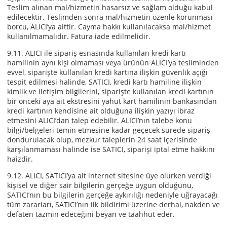
Teslim alınan mal/hizmetin hasarsız ve sağlam olduğu kabul
edilecektir. Teslimden sonra mal/hizmetin özenle korunması
borcu, ALICI’ya aittir. Cayma hakkı kullanılacaksa mal/hizmet
kullanılmamalıdır. Fatura iade edilmelidir.
9.11. ALICI ile sipariş esnasında kullanılan kredi kartı
hamilinin aynı kişi olmaması veya ürünün ALICI’ya tesliminden
evvel, siparişte kullanılan kredi kartına ilişkin güvenlik açığı
tespit edilmesi halinde, SATICI, kredi kartı hamiline ilişkin
kimlik ve iletişim bilgilerini, siparişte kullanılan kredi kartının
bir önceki aya ait ekstresini yahut kart hamilinin bankasından
kredi kartının kendisine ait olduğuna ilişkin yazıyı ibraz
etmesini ALICI’dan talep edebilir. ALICI’nın talebe konu
bilgi/belgeleri temin etmesine kadar geçecek sürede sipariş
dondurulacak olup, mezkur taleplerin 24 saat içerisinde
karşılanmaması halinde ise SATICI, siparişi iptal etme hakkını
haizdir.
9.12. ALICI, SATICI’ya ait internet sitesine üye olurken verdiği
kişisel ve diğer sair bilgilerin gerçeğe uygun olduğunu,
SATICI’nın bu bilgilerin gerçeğe aykırılığı nedeniyle uğrayacağı
tüm zararları, SATICI’nın ilk bildirimi üzerine derhal, nakden ve
defaten tazmin edeceğini beyan ve taahhüt eder.