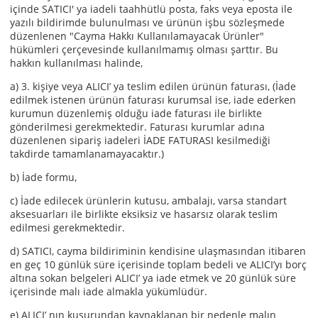
içinde SATICI' ya iadeli taahhütlü posta, faks veya eposta ile
yazılı bildirimde bulunulması ve ürünün işbu sözleşmede
düzenlenen "Cayma Hakkı Kullanılamayacak Ürünler"
hükümleri çerçevesinde kullanılmamış olması şarttır. Bu
hakkın kullanılması halinde,
a) 3. kişiye veya ALICI’ ya teslim edilen ürünün faturası, (İade
edilmek istenen ürünün faturası kurumsal ise, iade ederken
kurumun düzenlemiş olduğu iade faturası ile birlikte
gönderilmesi gerekmektedir. Faturası kurumlar adına
düzenlenen sipariş iadeleri İADE FATURASI kesilmediği
takdirde tamamlanamayacaktır.)
b) İade formu,
c) İade edilecek ürünlerin kutusu, ambalajı, varsa standart
aksesuarları ile birlikte eksiksiz ve hasarsız olarak teslim
edilmesi gerekmektedir.
d) SATICI, cayma bildiriminin kendisine ulaşmasından itibaren
en geç 10 günlük süre içerisinde toplam bedeli ve ALICI’yı borç
altına sokan belgeleri ALICI’ ya iade etmek ve 20 günlük süre
içerisinde malı iade almakla yükümlüdür.
e) ALICI’ nın kusurundan kaynaklanan bir nedenle malın