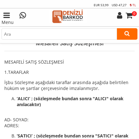
EUR
53,99
USD
47,27
TL
0
Menu
Mesafeli Satış Sözleşmesi
MESAFELİ SATIŞ SÖZLEŞMESİ
1.TARAFLAR
İşbu Sözleşme aşağıdaki taraflar arasında aşağıda belirtilen
hüküm ve şartlar çerçevesinde imzalanmıştır.
‘ALICI’ ; (sözleşmede bundan sonra "ALICI" olarak
anılacaktır)
AD- SOYAD:
ADRES:
‘SATICI’ ; (sözleşmede bundan sonra "SATICI" olarak