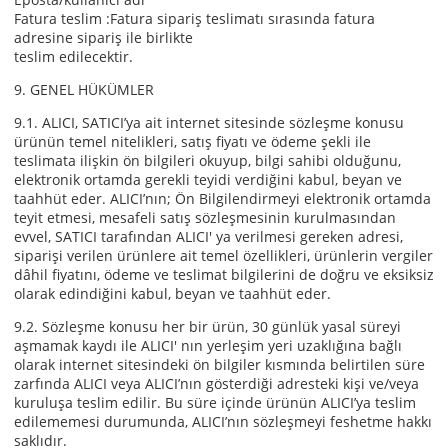
Fatura teslim :Fatura sipariş teslimatı sırasında fatura
adresine sipariş ile birlikte
teslim edilecektir.
9. GENEL HÜKÜMLER
9.1. ALICI, SATICI’ya ait internet sitesinde sözleşme konusu
ürünün temel nitelikleri, satış fiyatı ve ödeme şekli ile
teslimata ilişkin ön bilgileri okuyup, bilgi sahibi olduğunu,
elektronik ortamda gerekli teyidi verdiğini kabul, beyan ve
taahhüt eder. ALICI’nın; Ön Bilgilendirmeyi elektronik ortamda
teyit etmesi, mesafeli satış sözleşmesinin kurulmasından
evvel, SATICI tarafından ALICI' ya verilmesi gereken adresi,
siparişi verilen ürünlere ait temel özellikleri, ürünlerin vergiler
dâhil fiyatını, ödeme ve teslimat bilgilerini de doğru ve eksiksiz
olarak edindiğini kabul, beyan ve taahhüt eder.
9.2. Sözleşme konusu her bir ürün, 30 günlük yasal süreyi
aşmamak kaydı ile ALICI' nın yerleşim yeri uzaklığına bağlı
olarak internet sitesindeki ön bilgiler kısmında belirtilen süre
zarfında ALICI veya ALICI’nın gösterdiği adresteki kişi ve/veya
kuruluşa teslim edilir. Bu süre içinde ürünün ALICI’ya teslim
edilememesi durumunda, ALICI’nın sözleşmeyi feshetme hakkı
saklıdır.