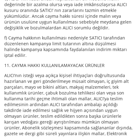
değerinde bir azalma olursa veya iade imkânsızlaşırsa ALICI
kusuru oranında SATICI’ nın zararlarını tazmin etmekle
yükümlüdür. Ancak cayma hakkı süresi içinde malın veya
ürünün usulüne uygun kullanılması sebebiyle meydana gelen
değişiklik ve bozulmalardan ALICI sorumlu değildir.
f) Cayma hakkının kullanılması nedeniyle SATICI tarafından
düzenlenen kampanya limit tutarının altına düşülmesi
halinde kampanya kapsamında faydalanılan indirim miktarı
iptal edilir.
11. CAYMA HAKKI KULLANILAMAYACAK ÜRÜNLER
ALICI’nın isteği veya açıkça kişisel ihtiyaçları doğrultusunda
hazırlanan ve geri gönderilmeye müsait olmayan, iç giyim alt
parçaları, mayo ve bikini altları, makyaj malzemeleri, tek
kullanımlık ürünler, çabuk bozulma tehlikesi olan veya son
kullanma tarihi geçme ihtimali olan mallar, ALICI’ya teslim
edilmesinin ardından ALICI tarafından ambalajı açıldığı
takdirde iade edilmesi sağlık ve hijyen açısından uygun
olmayan ürünler, teslim edildikten sonra başka ürünlerle
karışan vedoğası gereği ayrıştırılması mümkün olmayan
ürünler, Abonelik sözleşmesi kapsamında sağlananlar dışında,
gazete ve dergi gibi süreli yayınlara ilişkin mallar, Elektronik