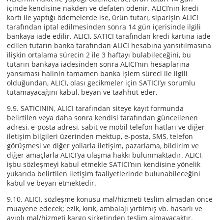
içinde kendisine nakden ve defaten ödenir. ALICI’nın kredi
kartı ile yaptığı ödemelerde ise, ürün tutarı, siparişin ALICI
tarafından iptal edilmesinden sonra 14 gün içerisinde ilgili
bankaya iade edilir. ALICI, SATICI tarafından kredi kartına iade
edilen tutarın banka tarafından ALICI hesabına yansıtılmasına
ilişkin ortalama sürecin 2 ile 3 haftayı bulabileceğini, bu
tutarın bankaya iadesinden sonra ALICI’nın hesaplarına
yansıması halinin tamamen banka işlem süreci ile ilgili
olduğundan, ALICI, olası gecikmeler için SATICI’yı sorumlu
tutamayacağını kabul, beyan ve taahhüt eder.
9.9. SATICININ, ALICI tarafından siteye kayıt formunda
belirtilen veya daha sonra kendisi tarafından güncellenen
adresi, e-posta adresi, sabit ve mobil telefon hatları ve diğer
iletişim bilgileri üzerinden mektup, e-posta, SMS, telefon
görüşmesi ve diğer yollarla iletişim, pazarlama, bildirim ve
diğer amaçlarla ALICI’ya ulaşma hakkı bulunmaktadır. ALICI,
işbu sözleşmeyi kabul etmekle SATICI’nın kendisine yönelik
yukarıda belirtilen iletişim faaliyetlerinde bulunabileceğini
kabul ve beyan etmektedir.
9.10. ALICI, sözleşme konusu mal/hizmeti teslim almadan önce
muayene edecek; ezik, kırık, ambalajı yırtılmış vb. hasarlı ve
ayıplı mal/hizmeti kargo şirketinden teslim almayacaktır.