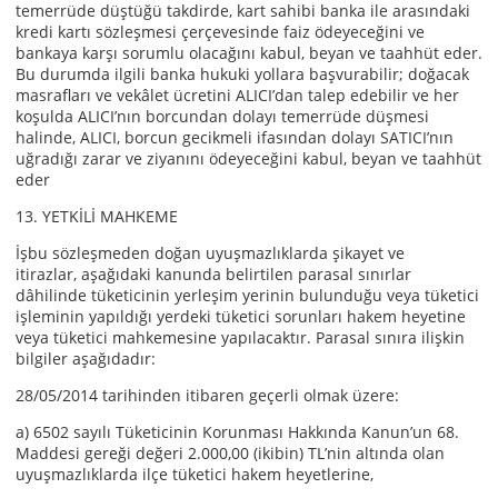
temerrüde düştüğü takdirde, kart sahibi banka ile arasındaki
kredi kartı sözleşmesi çerçevesinde faiz ödeyeceğini ve
bankaya karşı sorumlu olacağını kabul, beyan ve taahhüt eder.
Bu durumda ilgili banka hukuki yollara başvurabilir; doğacak
masrafları ve vekâlet ücretini ALICI’dan talep edebilir ve her
koşulda ALICI’nın borcundan dolayı temerrüde düşmesi
halinde, ALICI, borcun gecikmeli ifasından dolayı SATICI’nın
uğradığı zarar ve ziyanını ödeyeceğini kabul, beyan ve taahhüt
eder
13. YETKİLİ MAHKEME
İşbu sözleşmeden doğan uyuşmazlıklarda şikayet ve
itirazlar, aşağıdaki kanunda belirtilen parasal sınırlar
dâhilinde tüketicinin yerleşim yerinin bulunduğu veya tüketici
işleminin yapıldığı yerdeki tüketici sorunları hakem heyetine
veya tüketici mahkemesine yapılacaktır. Parasal sınıra ilişkin
bilgiler aşağıdadır:
28/05/2014 tarihinden itibaren geçerli olmak üzere:
a) 6502 sayılı Tüketicinin Korunması Hakkında Kanun’un 68.
Maddesi gereği değeri 2.000,00 (ikibin) TL’nin altında olan
uyuşmazlıklarda ilçe tüketici hakem heyetlerine,