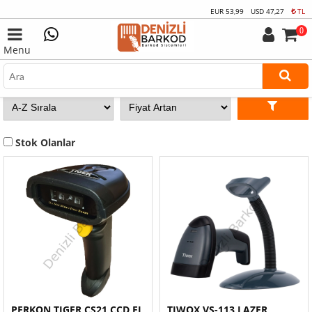
EUR
53,99
USD
47,27
TL
0
Menu
Stok Olanlar
PERKON TIGER CS21 CCD EL
TIWOX VS-113 LAZER