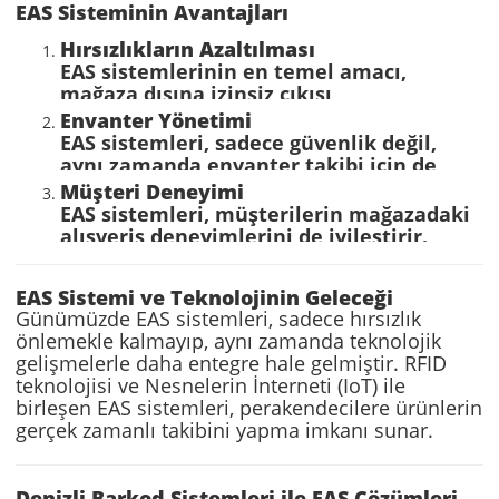
EAS Sisteminin Avantajları
Hırsızlıkların Azaltılması
EAS sistemlerinin en temel amacı,
mağaza dışına izinsiz çıkışı
engellemektir. Bu sayede, hırsızlık
Envanter Yönetimi
oranlarında ciddi bir azalma sağlanır. EAS
EAS sistemleri, sadece güvenlik değil,
sistemleri, mağaza güvenliğini artırırken,
aynı zamanda envanter takibi için de
çalışanların ve güvenlik personelinin
büyük bir fayda sağlar. Etiketler,
Müşteri Deneyimi
üzerindeki yükü de hafifletir.
ürünlerin mağazaya girişinden çıkışına
EAS sistemleri, müşterilerin mağazadaki
kadar her aşamada izlenebilir. Bu,
alışveriş deneyimlerini de iyileştirir.
perakendecilerin envanterdeki
Güvenlik önlemleri yüksek olan
eksiklikleri hızlı bir şekilde tespit
mağazalar, müşteri güvenliğini ön planda
EAS Sistemi ve Teknolojinin Geleceği
etmelerini sağlar.
tutar ve bu da müşteri memnuniyetini
Günümüzde EAS sistemleri, sadece hırsızlık
artırır.
önlemekle kalmayıp, aynı zamanda teknolojik
gelişmelerle daha entegre hale gelmiştir. RFID
teknolojisi ve Nesnelerin İnterneti (IoT) ile
birleşen EAS sistemleri, perakendecilere ürünlerin
gerçek zamanlı takibini yapma imkanı sunar.
Denizli Barkod Sistemleri ile EAS Çözümleri