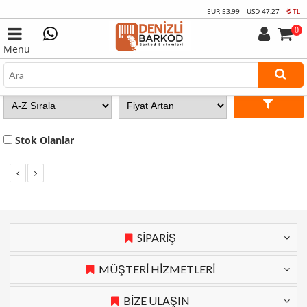
EUR
53,99
USD
47,27
TL
0
Menu
Stok Olanlar
SİPARİŞ
MÜŞTERİ HİZMETLERİ
BİZE ULAŞIN